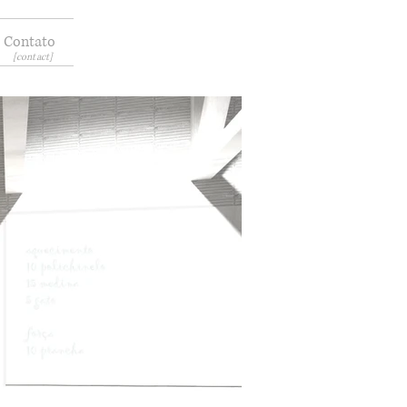
Contato
[contact]