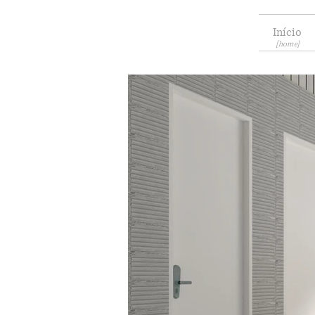
Início
[home]