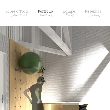
Sobre o Toca
Portfólio
Equipe
Resenhas
[about Toca]
[portfolio]
[team]
[reviews]